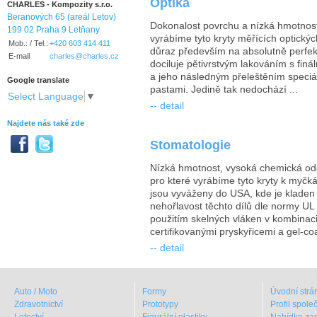
Optika
CHARLES - Kompozity s.r.o.
Beranových 65 (areál Letov)
Dokonalost povrchu a nízká hmotnost,
199 02 Praha 9 Letňany
vyrábíme tyto kryty měřících optickýc
Mob.: / Tel.:
+420 603 414 411
důraz především na absolutně perfek
E-mail
charles@charles.cz
dociluje pětivrstvým lakováním s fin
a jeho následným přeleštěním speciál
Google translate
pastami. Jedině tak nedochází ...
Select Language
▼
-- detail
Najdete nás také zde
Stomatologie
Nízká hmotnost, vysoká chemická odo
pro které vyrábíme tyto kryty k myčk
jsou vyváženy do USA, kde je kladen
nehořlavost těchto dílů dle normy UL 
použitím skelných vláken v kombinaci
certifikovanými pryskyřicemi a gel-coa
-- detail
Auto / Moto
Formy
Úvodní strá
Zdravotnictví
Prototypy
Profil spole