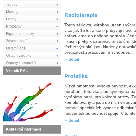
Trubky
Modely
Radioterapie
Formy
Touto sériovou výrobou určenu výhra
Prototypy
více jak 15 let a stále přibývají nové
Figurální plastiky
zařazujeme do našeho portfolia. Jedn
Závodní lodě
fixační prvky k ozařovacím stolům, kte
těchto výrobků jsou kladeny obrovsk
Ostatní lodě
preciznost zpracování a schopnos ...
Ostatní výrobky
-- detail
Opravy kompozitů
Vzorník RAL
Protetika
Nízká hmotnost, vysoká pevnost, exk
obrobení, toto vše jsou synonyma pa
vyrábíme např. pro kolenní ortézy. Ty
kompletovány a jsou do nich vlepová
pomocí speciálních vysoce adhesivníc
neuvěřitelnou pevnost spoje. V tomto 
-- detail
Kontaktní informace