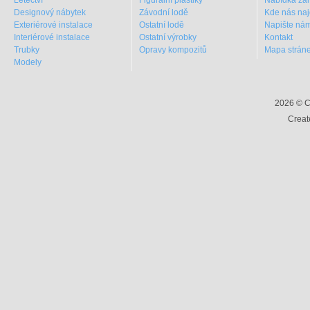
Letectví
Figurální plastiky
Nabídka za
Designový nábytek
Závodní lodě
Kde nás naj
Exteriérové instalace
Ostatní lodě
Napište ná
Interiérové instalace
Ostatní výrobky
Kontakt
Trubky
Opravy kompozitů
Mapa strán
Modely
2026 © C
Creat