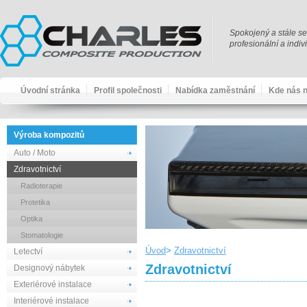
Spokojený a stále se
profesionální a indi
Úvodní stránka
Profil společnosti
Nabídka zaměstnání
Kde nás n
Výroba kompozitů
Auto / Moto
Zdravotnictví
Radioterapie
Protetika
Optika
Stomatologie
Úvod
Zdravotnictví
Letectví
Zdravotnictví
Designový nábytek
Exteriérové instalace
Interiérové instalace