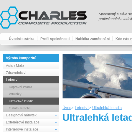
Spokojený a stále se
profesionální a indi
Úvodní stránka
Profil společnosti
Nabídka zaměstnání
Kde nás n
Výroba kompozitů
Auto / Moto
Zdravotnictví
Letectví
Dopravní letadla
Vrtulníky
Ultralehká letadla
Úvod
Letectví
Ultralehká letadla
Ostatní letectví
Ultralehká leta
Designový nábytek
Exteriérové instalace
Interiérové instalace