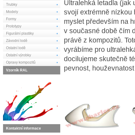
Ultralehká letadla (ja
Trubky
svojí extrémně nízkou h
Modely
Formy
myslet především na h
Prototypy
v současné době čím d
Figurální plastiky
právě z kompozitů. To
Závodní lodě
vyrábíme pro ultralehk
Ostatní lodě
Ostatní výrobky
docilujeme skutečně té
Opravy kompozitů
pevnost, houževnatost
Vzorník RAL
Kontaktní informace