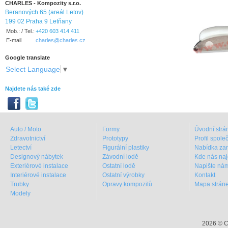
CHARLES - Kompozity s.r.o.
Beranových 65 (areál Letov)
199 02 Praha 9 Letňany
Mob.: / Tel.:
+420 603 414 411
E-mail
charles@charles.cz
Google translate
Select Language
▼
Najdete nás také zde
Auto / Moto
Formy
Úvodní strá
Zdravotnictví
Prototypy
Profil spole
Letectví
Figurální plastiky
Nabídka za
Designový nábytek
Závodní lodě
Kde nás naj
Exteriérové instalace
Ostatní lodě
Napište ná
Interiérové instalace
Ostatní výrobky
Kontakt
Trubky
Opravy kompozitů
Mapa strán
Modely
2026 © C